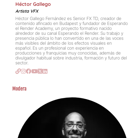
Héctor Gallego
Artista VFX
Héctor Gallego Fernández es Senior FX TD, creador de
contenido afincado en Budapest y fundador de Esperando
el Render Academy, un proyecto formativo nacido
alrededor de su canal Esperando el Render. Su trabajo y
presencia pública lo han convertido en una de las voces
más visibles del ámbito de los efectos visuales en
español. Es un profesional con experiencia en
producciones y franquicias muy conocidas, además de
divulgador habitual sobre industria, formación y futuro del
sector.
Modera