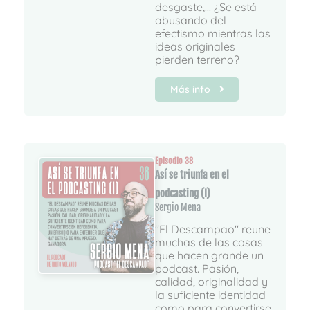
desgaste,... ¿Se está
abusando del
efectismo mientras las
ideas originales
pierden terreno?
Más info
Episodio 38
Así se triunfa en el
podcasting (I)
Sergio Mena
"El Descampao" reune
muchas de las cosas
que hacen grande un
podcast. Pasión,
calidad, originalidad y
la suficiente identidad
como para convertirse