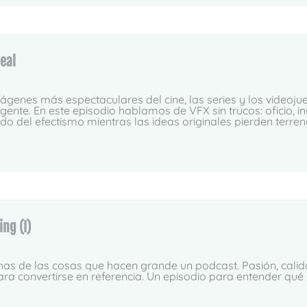
real
genes más espectaculares del cine, las series y los videoju
igente. En este episodio hablamos de VFX sin trucos: oficio, in
do del efectismo mientras las ideas originales pierden terre
ing (I)
s de las cosas que hacen grande un podcast. Pasión, calidad
ara convertirse en referencia. Un episodio para entender qué