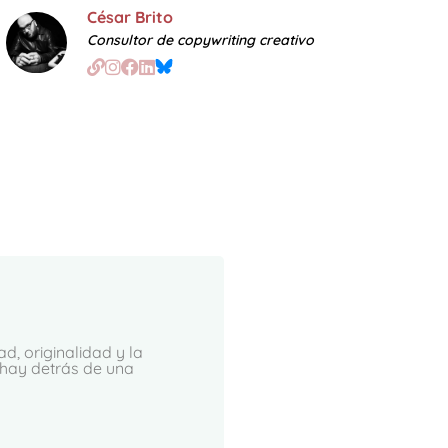
César Brito
Consultor de copywriting creativo
, originalidad y la
 hay detrás de una