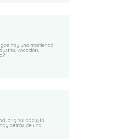
egos hay una trastienda
dustria, vocación,
no?
, originalidad y la
 hay detrás de una