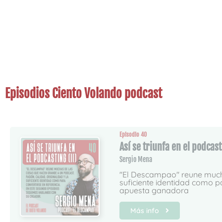
Episodios Ciento Volando podcast
Episodio 40
Así se triunfa en el podcast
Sergio Mena
"El Descampao" reune mucha
suficiente identidad como p
apuesta ganadora
Más info