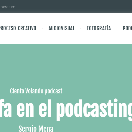
ones.com
PROCESO CREATIVO
AUDIOVISUAL
FOTOGRAFÍA
POD
Ciento Volando podcast
fa en el podcasting
Sergio Mena