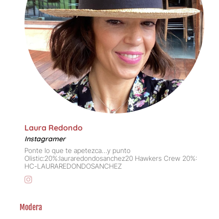
Laura Redondo
Instagramer
Ponte lo que te apetezca…y punto
Olistic:20%:lauraredondosanchez20 Hawkers Crew 20%:
HC-LAURAREDONDOSANCHEZ
Modera