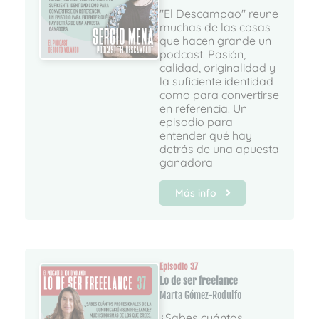
"El Descampao" reune
muchas de las cosas
que hacen grande un
podcast. Pasión,
calidad, originalidad y
la suficiente identidad
como para convertirse
en referencia. Un
episodio para
entender qué hay
detrás de una apuesta
ganadora
Más info
Episodio 37
Lo de ser freelance
Marta Gómez-Rodulfo
¿Sabes cuántos