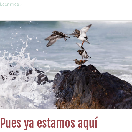
Leer más »
Pues
ya
estamos
aquí
Pues ya estamos aquí