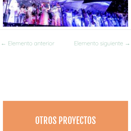
←
Elemento anterior
Elemento siguiente
→
OTROS PROYECTOS